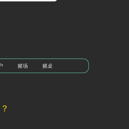
户
赌场
赌桌
吗？