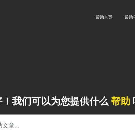
帮助首页
帮助
好！我们可以为您提供什么
帮助