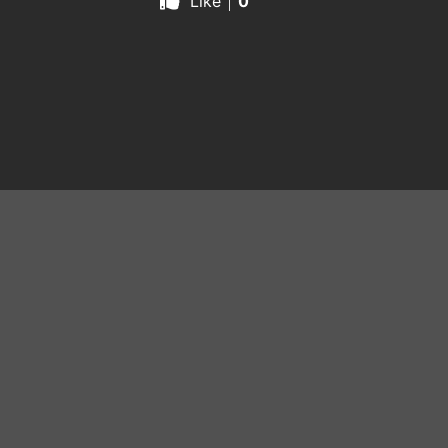
Like
0