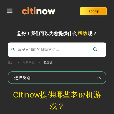
Skip
to
Sign Up
content
您好！我们可以为您提供什么
帮助
呢？
主页
>
帮助中心
>
老虎机
Citinow提供哪些老虎机游
戏？