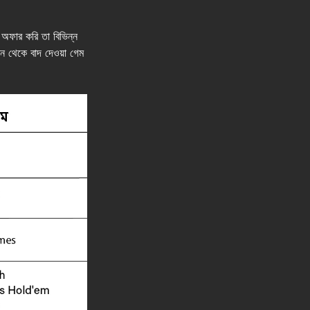
ি অফার করি তা বিভিন্ন
শন থেকে বাদ দেওয়া গেম