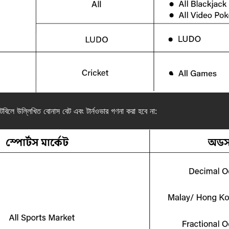
, টেবিলে উল্লিখিত বোনাস বেট এবং টার্নওভার গণনা করা হবে না: