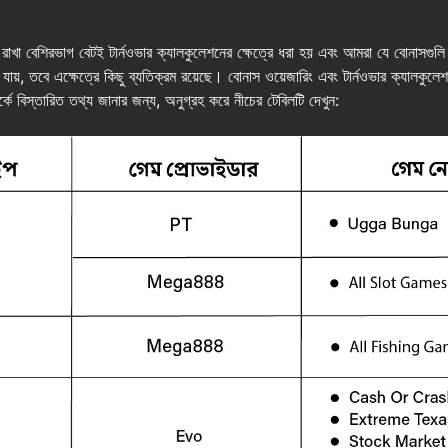
মে রাখা বেশিরভাগ বেটই টার্নওভার ক্যালকুলেশনের ক্ষেত্রে ধরা হয় এবং আমরা যে বোনাসগুল
 যায়, তবে এক্ষেত্রে কিছু ব্যতিক্রম রয়েছে। বোনাস ওয়েজারিং এবং টার্নওভার ক্যালকুলে
পর্কে বিস্তারিত তথ্য জানার জন্য, অনুগ্রহ করে নীচের টেবিলটি দেখুন: