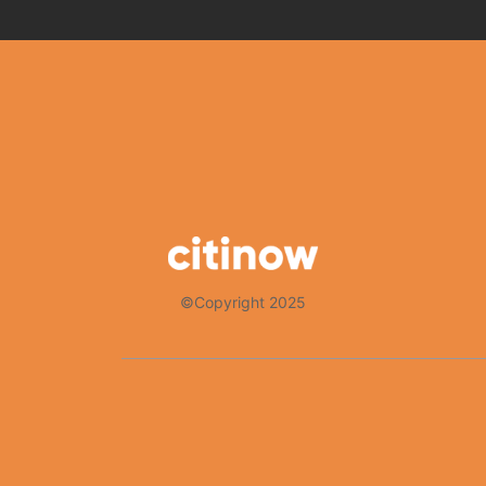
©Copyright 2025
Thank you for choosing Citinow Hong Kong as your premier destina
that your experience with us is nothing short of exceptional. For 
and updates by subscribing to our newsletter and following us on 