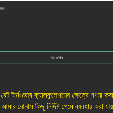
োশন
প্রমোশন
েট টার্নওভার ক্যালকুলেশনের ক্ষেত্রে গণনা কর
আমার বোনাস কিছু নির্দিষ্ট গেমে ব্যবহার করা যায