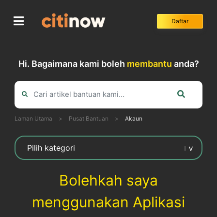
Skip
to
Daftar
content
Hi. Bagaimana kami boleh
membantu
anda?
Laman Utama
>
Pusat Bantuan
>
Akaun
Bolehkah saya
menggunakan Aplikasi