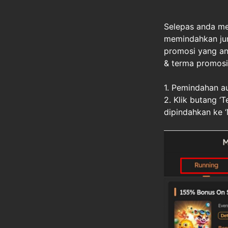
Selepas anda me
memindahkan juml
promosi yang an
& terma promosi
1. Pemindahan au
2. Klik butang ‘
dipindahkan ke ‘