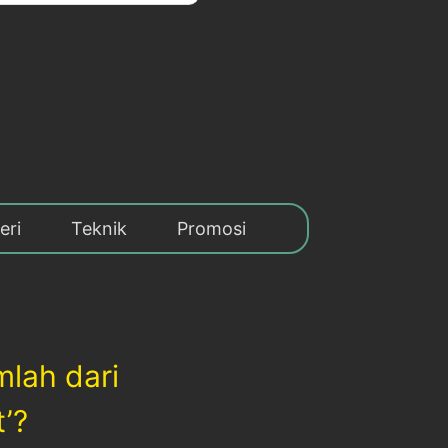
eri
Teknik
Promosi
lah dari
’?