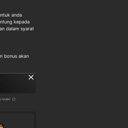
untuk anda
gantung kepada
an dalam syarat
an bonus akan