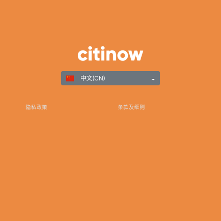
中文(CN)
隐私政策
条款及细则
负责任游戏
©Copyright 2025
谢谢您选择Citinow香港作为您在线博彩和游戏娱乐的首选目的地。我们致力于卓越，同时承诺