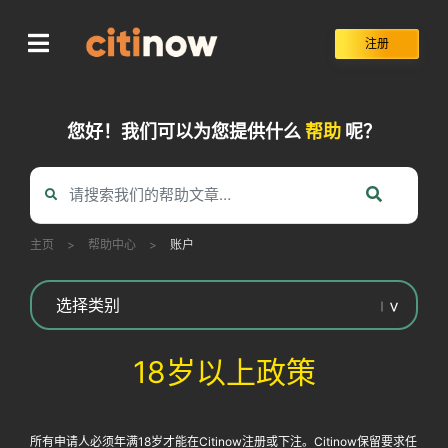
Skip
to
注册
content
您好！我们可以为您提供什么
帮助
呢？
主页
>
帮助中心
>
账户
18岁以上政策
所有申请人必须年满18岁才能在Citinow注册或下注。Citinow保留要求任