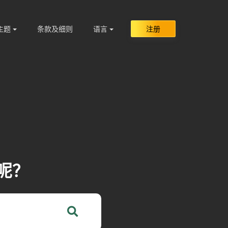
主题
条款及细则
语言
注册
呢？