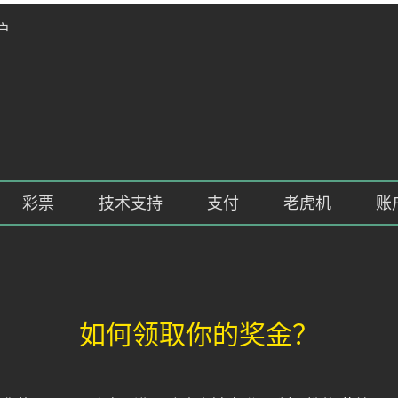
户
彩票
技术支持
支付
老虎机
账
如何领取你的奖金？