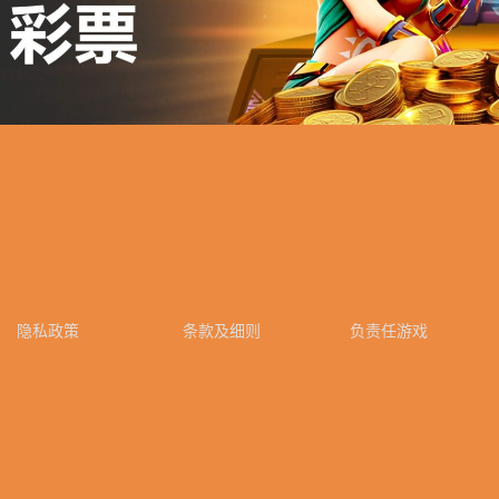
隐私政策
条款及细则
负责任游戏
我们致力于卓越，同时承诺为您提供安全可靠的平台，确保您与我们的体验非常卓越。如有任何查询、协