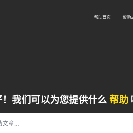
帮助首页
帮助
好！我们可以为您提供什么
帮助