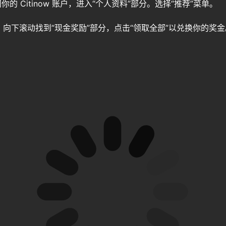
你的 Citinow 账户，进入“个人资料”部分。选择“推荐”菜单。
：向下滚动找到“现金奖励”部分，点击“领取全部”以兑换你的奖金