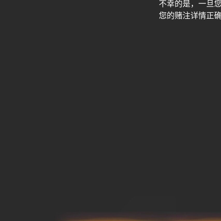
不幸的是，一旦
您的赌注详情正