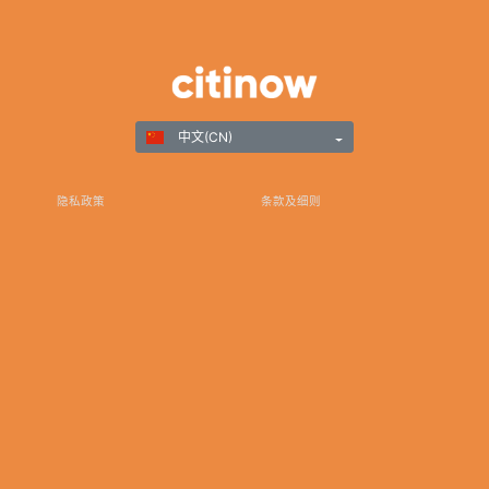
中文(CN)
隐私政策
条款及细则
负责任游戏
©Copyright 2025
谢谢您选择Citinow香港作为您在线博彩和游戏娱乐的首选目的地。我们致力于卓越，同时承诺
为您提供安全可靠的平台，确保您与我们的体验非常卓越。如有任何查询、协助或反馈，请随
时联系我们专注的客户支持团队。通过订阅我们的新闻通讯和关注我们的社交媒体，获取最新
的新闻、促销和更新。我们感谢您的信任，并期待在Citinow香港为您服务。