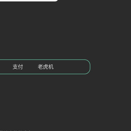
支付
老虎机