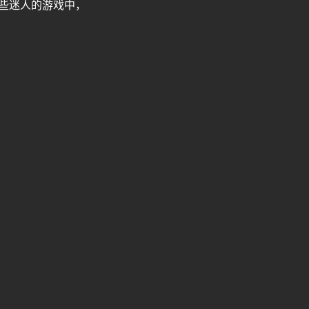
这些迷人的游戏中，