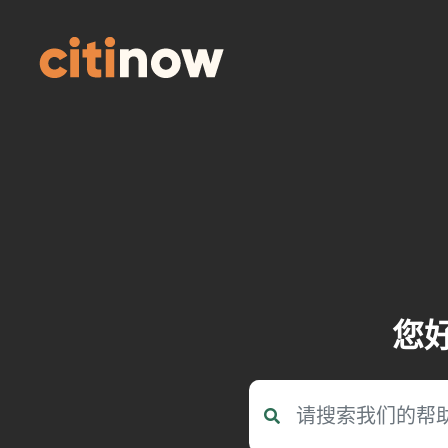
Skip
to
content
您