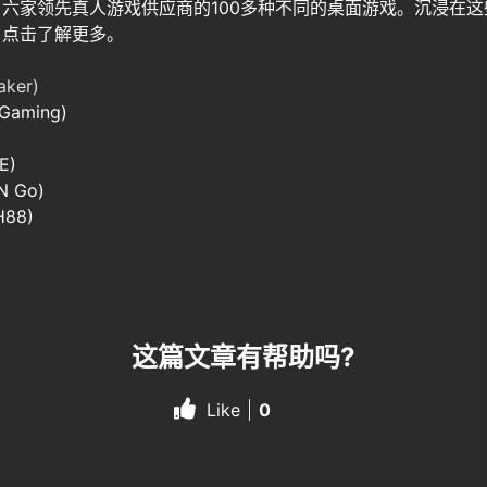
六家领先真人游戏供应商的100多种不同的桌面游戏。沉浸在
。点击了解更多。
aker)
Gaming)
E)
N Go)
H88)
这篇文章有帮助吗?
Like
0