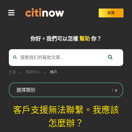
Skip
to
註冊
content
你好。我們可以怎樣
幫助
你？
主頁
>
幫助中心
>
帳戶
客戶支援無法聯繫。我應該
怎麼辦？