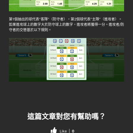
第1個抽出的球代表“客隊”（防守者），第2個球代表“主隊”（進攻者）。
如果進攻球上的數字大於防守球上的數字，進攻者將獲得一分。進攻者/防
守者的交替基於以下規則。
這篇文章對您有幫助嗎？
Like
0