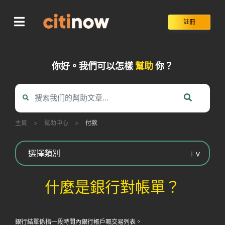
Skip
to
註冊
content
你好。我們可以怎樣
幫助
你？
主頁
>
幫助中心
>
付款
什麼是銀行對帳單？
銀行結單係指一段時間內銀行帳戶嘅交易列表。