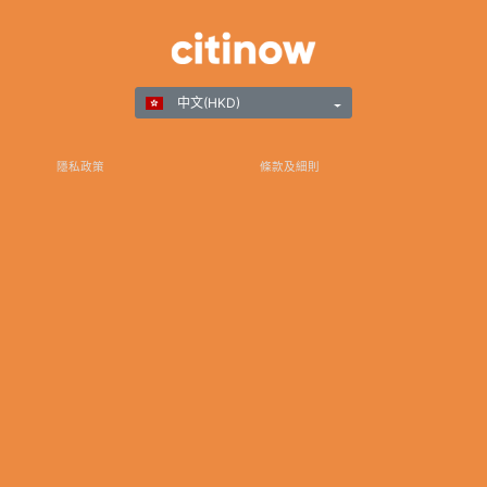
中文(HKD)
隱私政策
條款及細則
負責任遊戲
©Copyright 2025
感謝您選擇Citinow香港作為您在線博彩和遊戲娛樂的首選目的地。我們致力於卓越，並承諾為
您提供安全可靠的平台，確保您與我們的體驗非常卓越。如有任何查詢、協助或反饋，請隨時
聯繫我們專注的客戶支持團隊。通過訂閱我們的新聞通訊和在社交媒體上關注我們，以獲取最
新的新聞、促銷和更新。我們感謝您的信任，期待在Citinow香港為您服務。