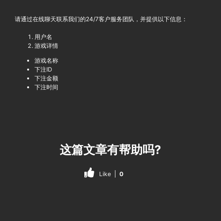
请通过在线聊天联系我们的24/7客户服务团队，并提供以下信息：
用户名
游戏详情
游戏名称
下注ID
下注金额
下注时间
这篇文章有帮助吗?
Like
0