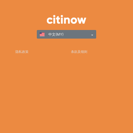
中文(MY)
隐私政策
条款及细则
负责任游戏
©Copyright 2025
谢谢您选择Citinow香港作为您在线博彩和游戏娱乐的首选目的地。我们致力于卓越，同时承诺
为您提供安全可靠的平台，确保您与我们的体验非常卓越。如有任何查询、协助或反馈，请随
时联系我们专注的客户支持团队。通过订阅我们的新闻通讯和关注我们的社交媒体，获取最新
的新闻、促销和更新。我们感谢您的信任，并期待在Citinow香港为您服务。