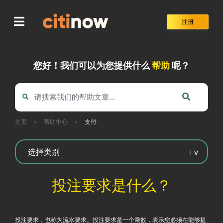
Skip
to
注册
content
您好！我们可以为您提供什么
帮助
呢？
主页
>
帮助中心
>
支付
投注要求是什么？
投注要求，也称为流水要求。投注要求是一个乘数，表示您必须在能够提