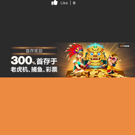
Like
0