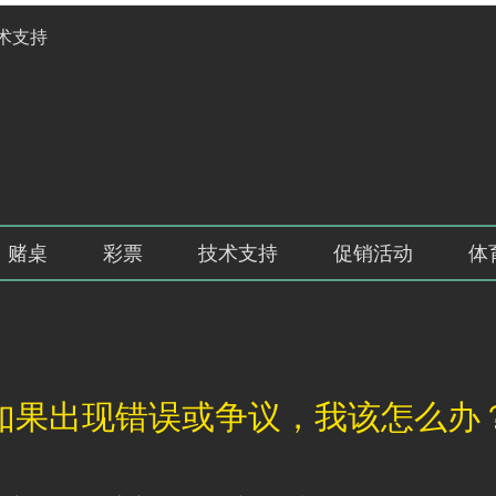
术支持
赌桌
彩票
技术支持
促销活动
体
如果出现错误或争议，我该怎么办