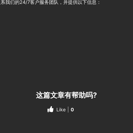
系我们的24/7客户服务团队，并提供以下信息：
这篇文章有帮助吗?
Like
0