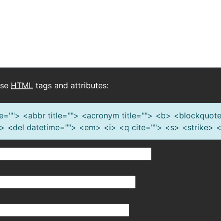
ese
HTML
tags and attributes:
tle=""> <abbr title=""> <acronym title=""> <b> <blockquote
> <del datetime=""> <em> <i> <q cite=""> <s> <strike> 