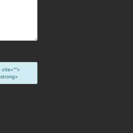
 cite="">
<strong>